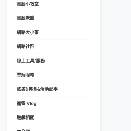
電腦小教室
電腦軟體
網路大小事
網路社群
線上工具/服務
雲端服務
旅遊&美食&活動記事
露營 Vlog
遊戲相關