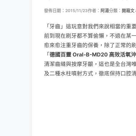
發佈日期：2015/11/23
作者：
阿湯
分類：
開箱文 
「牙齒」這玩意對我們來說相當的重
前到現在刷牙都不算偷懶，不過在某
愈來愈注重牙齒的保養，除了正常的
「
德國百靈 Oral-B-MD20 高效活氧
清潔齒縫與按摩牙齦，這也是全台灣
及二種水柱噴射方式，徹底保持口腔