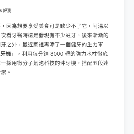
& 評測
要，因為想要享受美食可是缺少不了它，阿湯以
一次看牙醫時還是發現有不少蛀牙，後來漸漸的
刷牙之外，最近家裡再添了一個健牙的生力軍
沖牙機
」，利用每分鐘 8000 轉的強力水柱徹底
唯一採用微分子氣泡科技的沖牙機，搭配五段速
清潔。