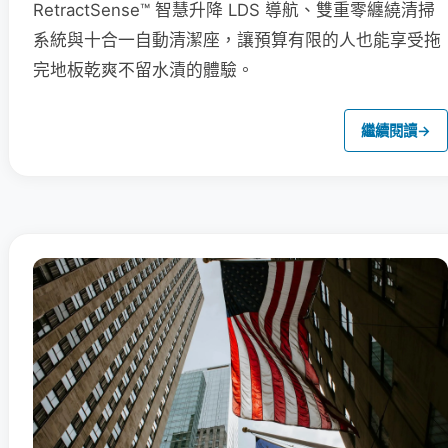
RetractSense™ 智慧升降 LDS 導航、雙重零纏繞清掃
系統與十合一自動清潔座，讓預算有限的人也能享受拖
完地板乾爽不留水漬的體驗。
繼續閱讀
→