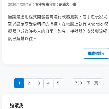
2026/4/20
作者：
客座投稿
分類：
網路大小事
無論是應用程式開發者需進行軟體測試，或手遊玩家渴
望以鍵鼠享受更精準的操控，在電腦上執行 Android 模
擬器已成為許多人的日常。如今，模擬器的安裝與流暢
度已超越以往。
繼續閱讀
→
1
2
3
4
5
...
733
下一頁 ›
追蹤我