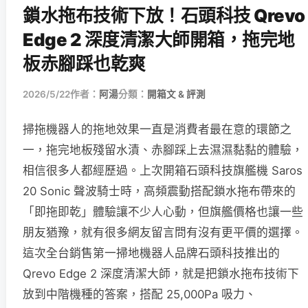
鎖水拖布技術下放！石頭科技 Qrevo
Edge 2 深度清潔大師開箱，拖完地
板赤腳踩也乾爽
2026/5/22
作者：
阿湯
分類：
開箱文 & 評測
掃拖機器人的拖地效果一直是消費者最在意的環節之
一，拖完地板殘留水漬、赤腳踩上去濕濕黏黏的體驗，
相信很多人都經歷過。上次開箱石頭科技旗艦機 Saros
20 Sonic 聲波騎士時，高頻震動搭配鎖水拖布帶來的
「即拖即乾」體驗讓不少人心動，但旗艦價格也讓一些
朋友猶豫，就有很多網友留言問有沒有更平價的選擇。
這次全台銷售第一掃地機器人品牌石頭科技推出的
Qrevo Edge 2 深度清潔大師，就是把鎖水拖布技術下
放到中階機種的答案，搭配 25,000Pa 吸力、