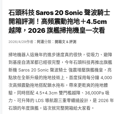
石頭科技 Saros 20 Sonic 聲波騎士
開箱評測！高頻震動拖地＋4.5cm
越障，2026 旗艦掃拖機皇一次看
2026/4/29
作者：
阿湯
分類：
開箱文 & 評測
掃地機器人這幾年的進步速度真的很快，從吸力、避障
到基座自清潔都已經很完整，今年石頭科技再推出旗艦
新機 Saros 20 Sonic 聲波騎士 強震增壓旗艦機皇，亮
點放在全新升級的拖地技術上，首度採用每分鐘 4,000
次高頻震動拖地搭配鎖水拖布，帶來更乾爽的拖地體
驗，同時搭配 4.5+4.3cm 雙門檻越障、36,000Pa 吸
力、可升降的 LDS 導航跟三重零纏繞設計，是 2026 年
石頭的年度旗艦，這次就完整開箱給大家看。