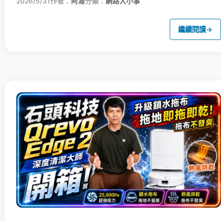
2026/5/31
作者：
阿湯
分類：
網路大小事
繼續閱讀
→