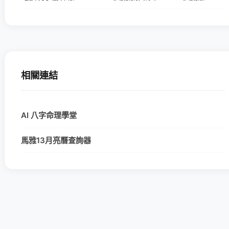
相關連結
AI 八字命理學堂
馬雅13月亮曆查詢器