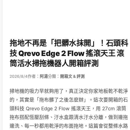
拖地不再是「把髒水抹開」！石頭科
技 Qrevo Edge 2 Flow 搖滾天王 滾
筒活水掃拖機器人開箱評測
2026/8/4
作者：
阿湯
分類：
開箱文 & 評測
掃地機的吸力早就夠用了，真正決定你家地板乾不乾淨
的，其實是「拖布髒了之後怎麼辦」。這次要開箱的石
頭科技 Qrevo Edge 2 Flow 搖滾天王，用 27cm 滾筒
拖布搭配恆壓刮條、汙水盒跟清水汙水分離，做到邊拖
邊洗、每一秒都用乾淨的布面拖地。這篇會從整條水路