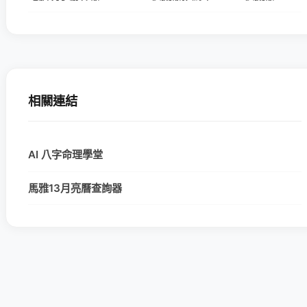
相關連結
AI 八字命理學堂
馬雅13月亮曆查詢器