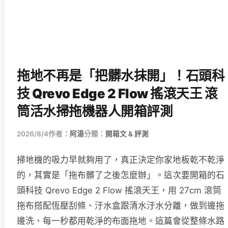
拖地不再是「把髒水抹開」！石頭科
技 Qrevo Edge 2 Flow 搖滾天王 滾
筒活水掃拖機器人開箱評測
2026/8/4
作者：
阿湯
分類：
開箱文 & 評測
掃地機的吸力早就夠用了，真正決定你家地板乾不乾淨
的，其實是「拖布髒了之後怎麼辦」。這次要開箱的石
頭科技 Qrevo Edge 2 Flow 搖滾天王，用 27cm 滾筒
拖布搭配恆壓刮條、汙水盒跟清水汙水分離，做到邊拖
邊洗、每一秒都用乾淨的布面拖地。這篇會從整條水路