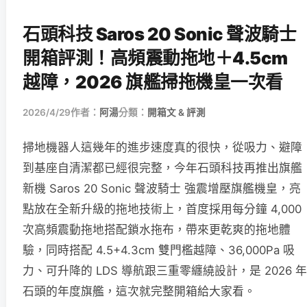
石頭科技 Saros 20 Sonic 聲波騎士
開箱評測！高頻震動拖地＋4.5cm
越障，2026 旗艦掃拖機皇一次看
2026/4/29
作者：
阿湯
分類：
開箱文 & 評測
掃地機器人這幾年的進步速度真的很快，從吸力、避障
到基座自清潔都已經很完整，今年石頭科技再推出旗艦
新機 Saros 20 Sonic 聲波騎士 強震增壓旗艦機皇，亮
點放在全新升級的拖地技術上，首度採用每分鐘 4,000
次高頻震動拖地搭配鎖水拖布，帶來更乾爽的拖地體
驗，同時搭配 4.5+4.3cm 雙門檻越障、36,000Pa 吸
力、可升降的 LDS 導航跟三重零纏繞設計，是 2026 年
石頭的年度旗艦，這次就完整開箱給大家看。