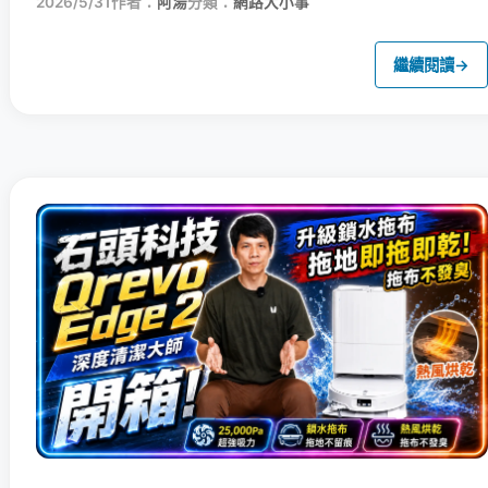
2026/5/31
作者：
阿湯
分類：
網路大小事
繼續閱讀
→