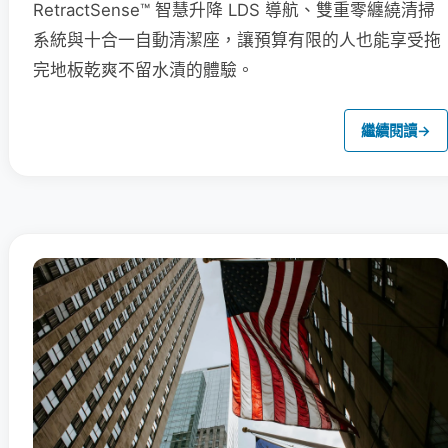
RetractSense™ 智慧升降 LDS 導航、雙重零纏繞清掃
系統與十合一自動清潔座，讓預算有限的人也能享受拖
完地板乾爽不留水漬的體驗。
繼續閱讀
→