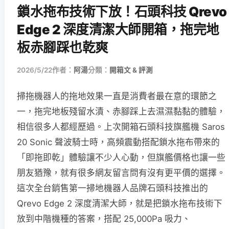
鎖水拖布技術下放！石頭科技 Qrevo
Edge 2 深度清潔大師開箱，拖完地
板赤腳踩也乾爽
2026/5/22
作者：
阿湯
分類：
開箱文 & 評測
掃拖機器人的拖地效果一直是消費者最在意的環節之
一，拖完地板殘留水漬、赤腳踩上去濕濕黏黏的體驗，
相信很多人都經歷過。上次開箱石頭科技旗艦機 Saros
20 Sonic 聲波騎士時，高頻震動搭配鎖水拖布帶來的
「即拖即乾」體驗讓不少人心動，但旗艦價格也讓一些
朋友猶豫，就有很多網友留言問有沒有更平價的選擇。
這次全台銷售第一掃地機器人品牌石頭科技推出的
Qrevo Edge 2 深度清潔大師，就是把鎖水拖布技術下
放到中階機種的答案，搭配 25,000Pa 吸力、