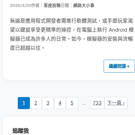
2026/4/20
作者：
客座投稿
分類：
網路大小事
無論是應用程式開發者需進行軟體測試，或手遊玩家渴
望以鍵鼠享受更精準的操控，在電腦上執行 Android 模
擬器已成為許多人的日常。如今，模擬器的安裝與流暢
度已超越以往。
繼續閱讀
→
1
2
3
4
5
...
733
下一頁 ›
追蹤我