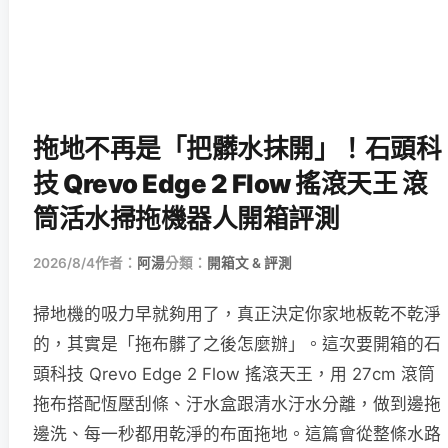
拖地不再是「把髒水抹開」！石頭科
技 Qrevo Edge 2 Flow 搖滾天王 滾
筒活水掃拖機器人開箱評測
2026/8/4
作者：
阿湯
分類：
開箱文 & 評測
掃地機的吸力早就夠用了，真正決定你家地板乾不乾淨
的，其實是「拖布髒了之後怎麼辦」。這次要開箱的石
頭科技 Qrevo Edge 2 Flow 搖滾天王，用 27cm 滾筒
拖布搭配恆壓刮條、汙水盒跟清水汙水分離，做到邊拖
邊洗、每一秒都用乾淨的布面拖地。這篇會從整條水路