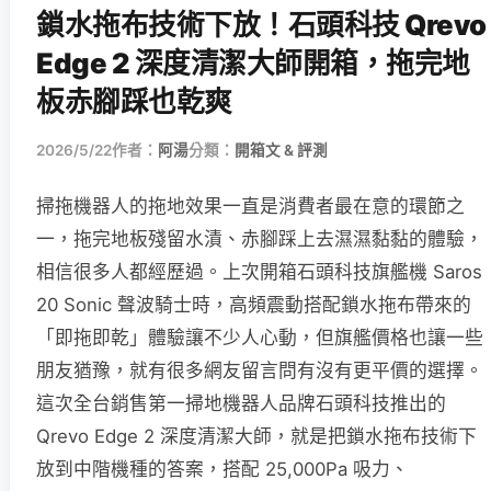
鎖水拖布技術下放！石頭科技 Qrevo
Edge 2 深度清潔大師開箱，拖完地
板赤腳踩也乾爽
2026/5/22
作者：
阿湯
分類：
開箱文 & 評測
掃拖機器人的拖地效果一直是消費者最在意的環節之
一，拖完地板殘留水漬、赤腳踩上去濕濕黏黏的體驗，
相信很多人都經歷過。上次開箱石頭科技旗艦機 Saros
20 Sonic 聲波騎士時，高頻震動搭配鎖水拖布帶來的
「即拖即乾」體驗讓不少人心動，但旗艦價格也讓一些
朋友猶豫，就有很多網友留言問有沒有更平價的選擇。
這次全台銷售第一掃地機器人品牌石頭科技推出的
Qrevo Edge 2 深度清潔大師，就是把鎖水拖布技術下
放到中階機種的答案，搭配 25,000Pa 吸力、