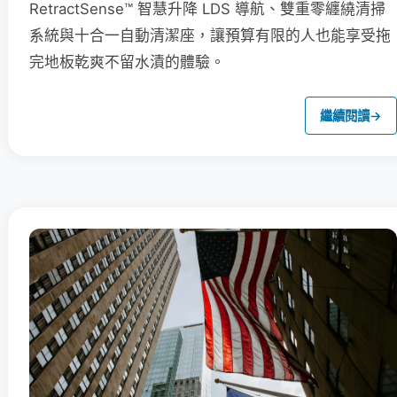
RetractSense™ 智慧升降 LDS 導航、雙重零纏繞清掃
系統與十合一自動清潔座，讓預算有限的人也能享受拖
完地板乾爽不留水漬的體驗。
繼續閱讀
→