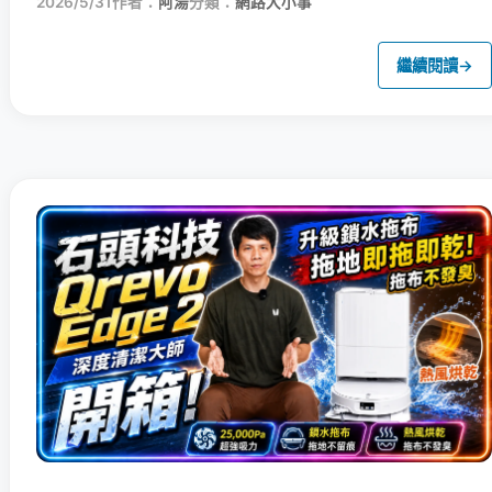
2026/5/31
作者：
阿湯
分類：
網路大小事
繼續閱讀
→