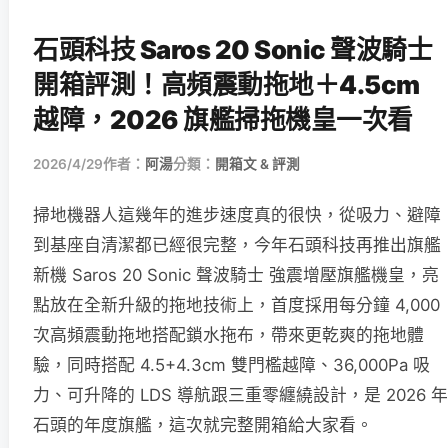
石頭科技 Saros 20 Sonic 聲波騎士
開箱評測！高頻震動拖地＋4.5cm
越障，2026 旗艦掃拖機皇一次看
2026/4/29
作者：
阿湯
分類：
開箱文 & 評測
掃地機器人這幾年的進步速度真的很快，從吸力、避障
到基座自清潔都已經很完整，今年石頭科技再推出旗艦
新機 Saros 20 Sonic 聲波騎士 強震增壓旗艦機皇，亮
點放在全新升級的拖地技術上，首度採用每分鐘 4,000
次高頻震動拖地搭配鎖水拖布，帶來更乾爽的拖地體
驗，同時搭配 4.5+4.3cm 雙門檻越障、36,000Pa 吸
力、可升降的 LDS 導航跟三重零纏繞設計，是 2026 年
石頭的年度旗艦，這次就完整開箱給大家看。