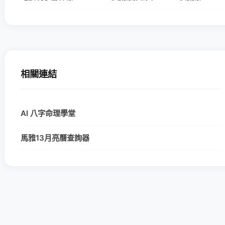
相關連結
AI 八字命理學堂
馬雅13月亮曆查詢器