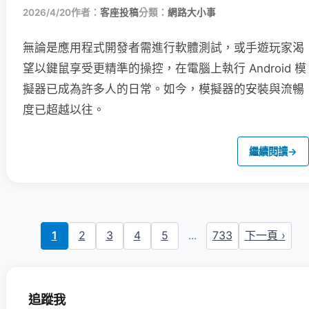
2026/4/20
作者：
客座投稿
分類：
網路大小事
無論是應用程式開發者需進行軟體測試，或手遊玩家渴
望以鍵鼠享受更精準的操控，在電腦上執行 Android 模
擬器已成為許多人的日常。如今，模擬器的安裝與流暢
度已超越以往。
繼續閱讀
→
1
2
3
4
5
...
733
下一頁 ›
追蹤我