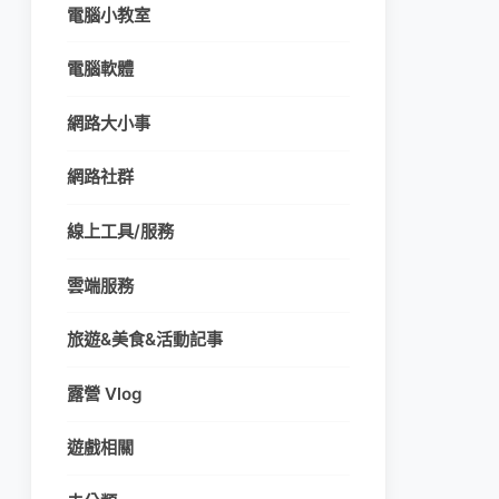
電腦小教室
電腦軟體
網路大小事
網路社群
線上工具/服務
雲端服務
旅遊&美食&活動記事
露營 Vlog
遊戲相關