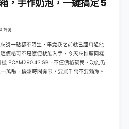
B 開箱，手作奶泡，一鍵搞定 5
& 評測
，對我來說一點都不陌生，畢竟我之前就已經用過他
W，不過這價格可不是隨便就能入手，今天來推薦同樣
啡機 ECAM290.43.SB，不僅價格親民，功能仍
過一萬啦，優惠時間有限，要買千萬不要猶豫。