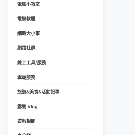
電腦小教室
電腦軟體
網路大小事
網路社群
線上工具/服務
雲端服務
旅遊&美食&活動記事
露營 Vlog
遊戲相關