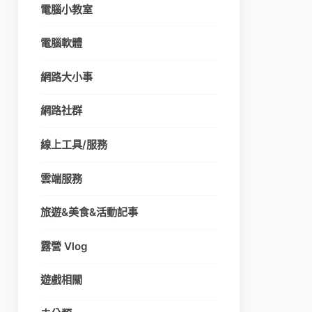
電腦小教室
電腦軟體
網路大小事
網路社群
線上工具/服務
雲端服務
旅遊&美食&活動記事
露營 Vlog
遊戲相關