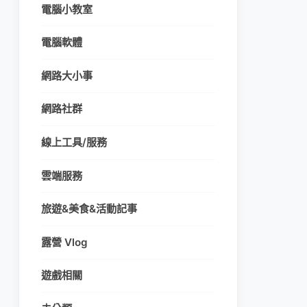
電腦小教室
電腦軟體
網路大小事
網路社群
線上工具/服務
雲端服務
旅遊&美食&活動記事
露營 Vlog
遊戲相關