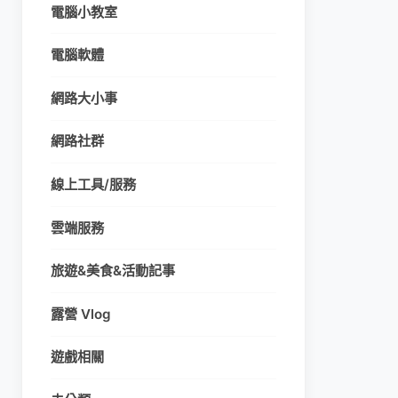
電腦小教室
電腦軟體
網路大小事
網路社群
線上工具/服務
雲端服務
旅遊&美食&活動記事
露營 Vlog
遊戲相關