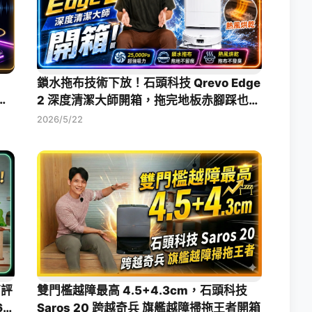
鎖水拖布技術下放！石頭科技 Qrevo Edge
水掃
2 深度清潔大師開箱，拖完地板赤腳踩也乾
爽
2026/5/22
箱評
雙門檻越障最高 4.5+4.3cm，石頭科技
6
Saros 20 跨越奇兵 旗艦越障掃拖王者開箱