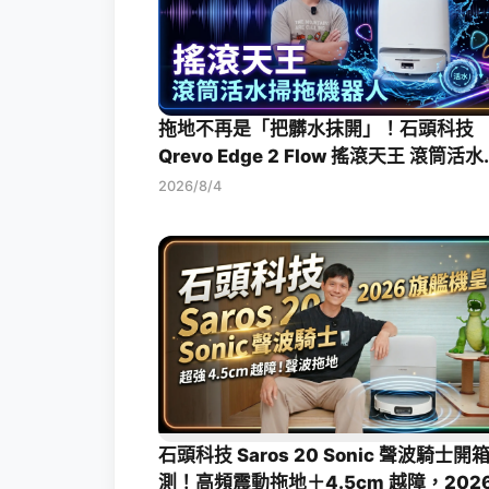
拖地不再是「把髒水抹開」！石頭科技
Qrevo Edge 2 Flow 搖滾天王 滾筒活
拖機器人開箱評測
2026/8/4
石頭科技 Saros 20 Sonic 聲波騎士開
測！高頻震動拖地＋4.5cm 越障，202