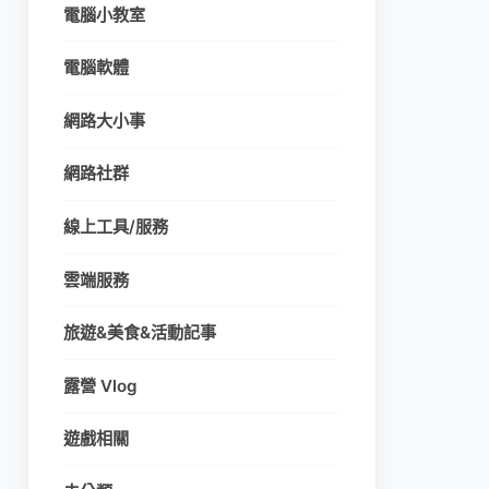
電腦小教室
電腦軟體
網路大小事
網路社群
線上工具/服務
雲端服務
旅遊&美食&活動記事
露營 Vlog
遊戲相關