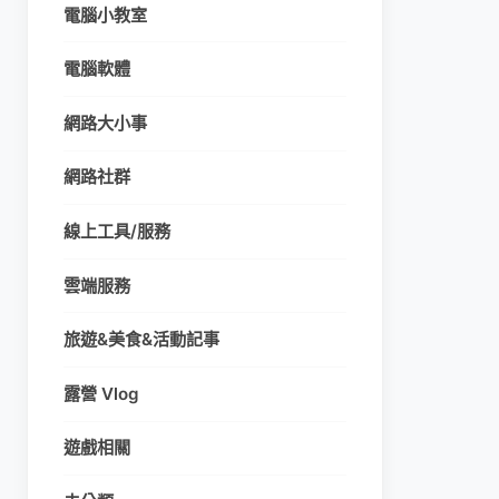
電腦小教室
電腦軟體
網路大小事
網路社群
線上工具/服務
雲端服務
旅遊&美食&活動記事
露營 Vlog
遊戲相關