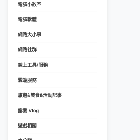
電腦小教室
電腦軟體
網路大小事
網路社群
線上工具/服務
雲端服務
旅遊&美食&活動記事
露營 Vlog
遊戲相關