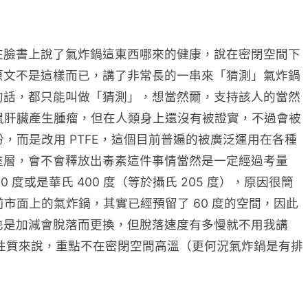
在臉書上說了氣炸鍋這東西哪來的健康，說在密閉空間下
原文不是這樣而已，講了非常長的一串來「猜測」氣炸鍋
的話，都只能叫做「猜測」，想當然爾，支持該人的當然
老鼠肝臟產生腫瘤，但在人類身上還沒有被證實，不過會被
，而是改用 PTFE，這個目前普遍的被廣泛運用在各種
塗層，會不會釋放出毒素這件事情當然是一定經過考量
或是華氏 400 度（等於攝氏 205 度），原因很簡
前市面上的氣炸鍋，其實已經預留了 60 度的空間，因此
也是加減會脫落而更換，但脫落速度有多慢就不用我講
理性質來說，重點不在密閉空間高溫（更何況氣炸鍋是有排