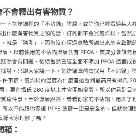
會不會釋出有害物質？
聊一下氣炸鍋裡的「不沾鍋」塗層，或許你已經看過某人
解出什麼有害物質之類的話，打死都不會買氣炸鍋，當然
錯，就是「猜測」，因為沒有經過實驗所講出來危言聳聽
塗層，以前使用的不沾鍋塗層含有 PFOA，該成分會讓
然會有問題，後續當然已經全面不添加 PFOA 這個成份
來探討，只跟大家講一下，氣炸鍋既然會採用「不沾鍋」
事情，氣炸鍋的溫度為什麼普遍看到最高只有攝氏 200 度
塗層」要在攝氏 260 度以上才會開始變質，所以你看到目
物質這件事，至於塗層脫落，看看你家的不沾鍋，用久了
，所以不能跟你保證 PTFE 塗層一定是安全的，但就物
，這樣大家理解了嗎？
開箱：