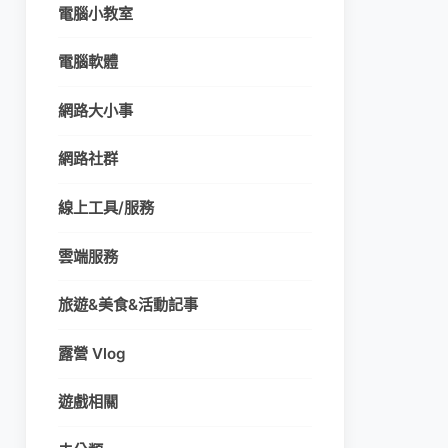
電腦小教室
電腦軟體
網路大小事
網路社群
線上工具/服務
雲端服務
旅遊&美食&活動記事
露營 Vlog
遊戲相關