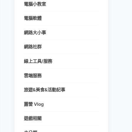
電腦小教室
電腦軟體
網路大小事
網路社群
線上工具/服務
雲端服務
旅遊&美食&活動記事
露營 Vlog
遊戲相關