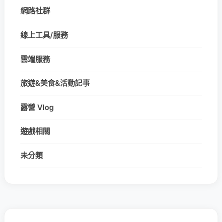
網路社群
線上工具/服務
雲端服務
旅遊&美食&活動記事
露營 Vlog
遊戲相關
未分類