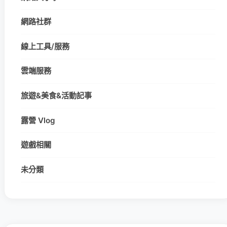
網路社群
線上工具/服務
雲端服務
旅遊&美食&活動記事
露營 Vlog
遊戲相關
未分類