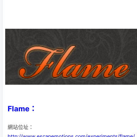
Flame：
網站位址：
http://www.escapemotions.com/experiments/flame/