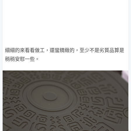
細細的來看看做工，還蠻精緻的，至少不是劣質品算是
稍稍安慰一些。