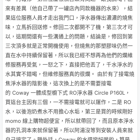
來有差異（他自己帶了一罐店內同款機器的水來），結
果這位服務人員才走出我門口，淨水器傳出濃濃的燒焦
味，立馬拆回送修。修回二次都開不了機，第三次才可
以，這期間還有一些溝通上的問題，結論是，修回到第
三次頂多就是正常開機使用，但燒焦的那塑膠味仍然一
直在水中持續保留著，所以我已經不想再為他們的爛維
修服務再受氣，一怒之下，直接把他丟了，千水淨水的
水其實不錯喝，但維修服務真的很爛。 由於有了接電燒
焦淨水器的陰影後，這次換上的是不需要接電
的 Coway 一體成型櫥下式 RO淨水器 Circle P160L，
買這台主因有三個，一不需接電就可以運作，二是 RO
水，以後泡奶煮水不用擔心水垢，第三是買的時候剛好
momo 線上購物超便宜，所以就帶回了，而且原本淨水
器的孔洞本來就保留著，所以阿湯沒等到安裝人員來就
自己搞定了。題外話，Coway 的水還蠻好喝的，算是