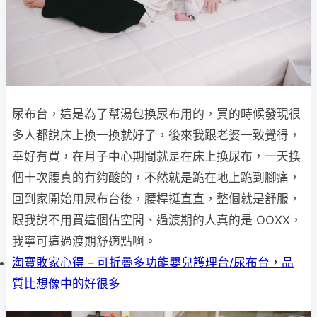
尿布台，這是為了幫湯包換尿布用的，買的時候發現很
多人都說床上換一換就好了，後來我跟老婆一致覺得，
幸好有買，在月子中心期間就是在床上換尿布，一天換
個十次腰真的有夠酸的，不然就是跪在地上跪到腳痛，
回到家開始用尿布台後，腰桿挺直直，整個就是舒服，
跟我說不用買這個佔空間、過渡期的人真的是 OOXX，
我寧可這過渡期舒適點啊。
淘寶敗家心得 – 可折疊多功能嬰兒護理台/尿布台，品
質比想像中的好很多