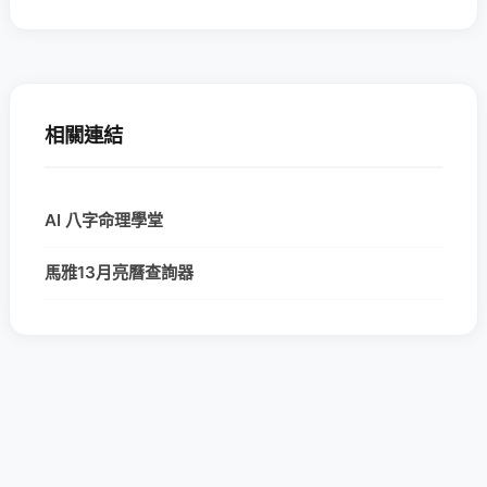
相關連結
AI 八字命理學堂
馬雅13月亮曆查詢器