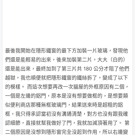
最後我開始在隱形鐵窗的最下方加裝一片玻璃，發現他
們還是能輕易的出來，後來加裝第二片，大大（白的）
還是能出來，最終加到了第三片共 180 公分才阻了他們
越獄，我也順便就把隱形鐵窗的鐵絲拆了，變成了以下
的模樣。 而這次想要再改一次貓屋的外框原因有二個，
一個是左邊的鋁門，原本是沒有想要做框的，是想要類
似便利商店那種無框玻璃門，結果送來時是超粗的鋁
框，我只得承認當初沒有溝通清楚，對方也沒有跟我確
認細節，直接就幫我做好了門，我就加減頂著用了。 第
二個原因是沒想到隱形窗完全沒起到作用，所以右邊變