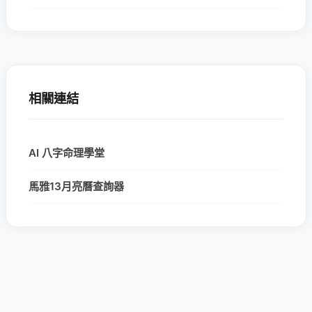
相關連結
AI 八字命理學堂
馬雅13月亮曆查詢器