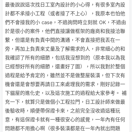
最後說說這次找日工室內設計的小心得，有很多室內設
計都不承接小工程（或者接了不上心），我原本也怕他
們不會接我的小 case，不過詢問時立刻就 OK，不過由
於是很小的案件，他們直接讓做框架的廠商和我接洽聯
繫，但還是有負責中間的溝通，不會直接把我丟在一
旁，再加上負責來丈量及了解需求的人，非常細心的和
我確認了所有的細節，包括我沒想到的（原本我以為我
已經想好所有的細節，還畫好了圖），所以我對於整個
過程是給予肯定的，雖然並不是做整屋裝潢，但下次有
機會還是會想要再請日工來處理我的需求，剛好記錄一
下貓屋的進化史，以及這次施工的過程給大家參考。 補
充一下，就算只是做個小工程拉門，日工設計師來做最
後驗收時，順便帶保證卡來，之前完全沒收過這種玩
意，有這保證卡就有一種很安心的感覺，一年內有任何
問題都不用擔心啊（很多裝潢都是在一年內就出問題