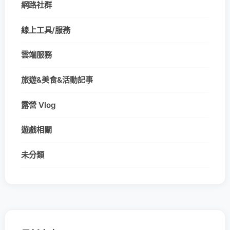
網路社群
線上工具/服務
雲端服務
旅遊&美食&活動記事
露營 Vlog
遊戲相關
未分類