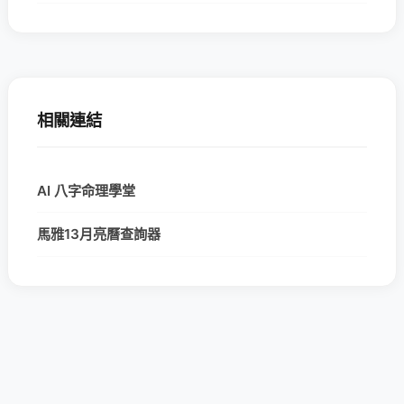
相關連結
AI 八字命理學堂
馬雅13月亮曆查詢器