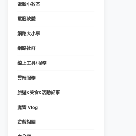
電腦小教室
電腦軟體
網路大小事
網路社群
線上工具/服務
雲端服務
旅遊&美食&活動記事
露營 Vlog
遊戲相關