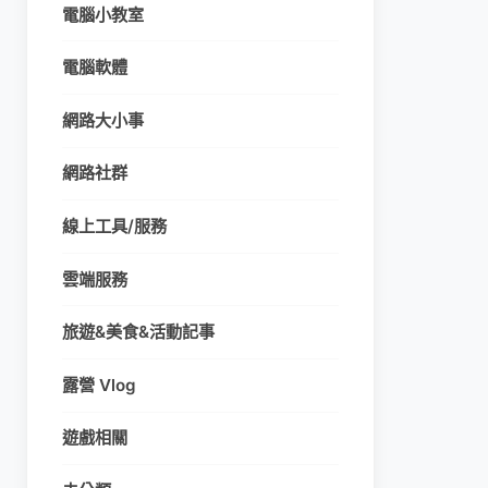
電腦小教室
電腦軟體
網路大小事
網路社群
線上工具/服務
雲端服務
旅遊&美食&活動記事
露營 Vlog
遊戲相關