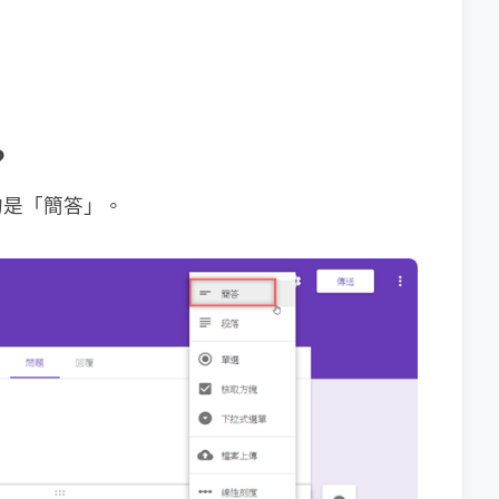
？
的是「簡答」。