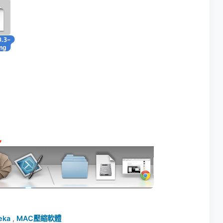
eka
,
MAC壓縮軟體