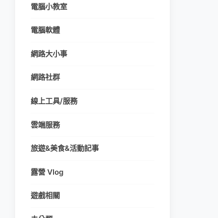
電腦小教室
電腦軟體
網路大小事
網路社群
線上工具/服務
雲端服務
旅遊&美食&活動記事
露營 Vlog
遊戲相關