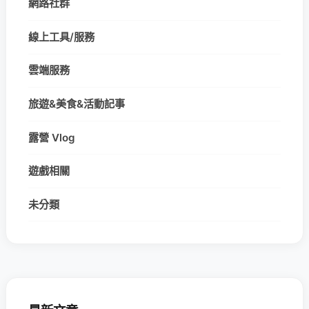
網路社群
線上工具/服務
雲端服務
旅遊&美食&活動記事
露營 Vlog
遊戲相關
未分類