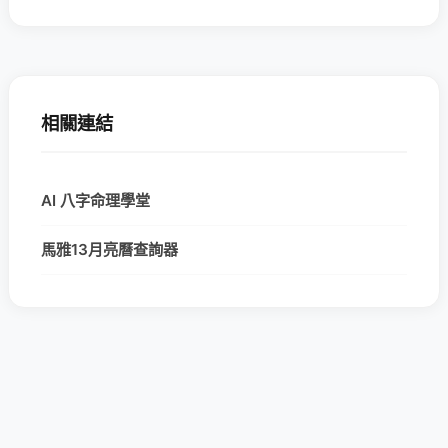
相關連結
AI 八字命理學堂
馬雅13月亮曆查詢器