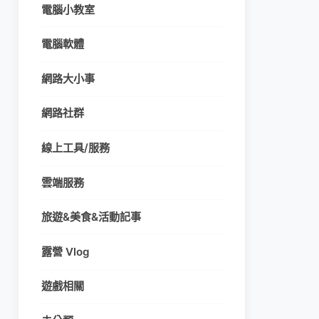
電腦小教室
電腦軟體
網路大小事
網路社群
線上工具/服務
雲端服務
旅遊&美食&活動記事
露營 Vlog
遊戲相關