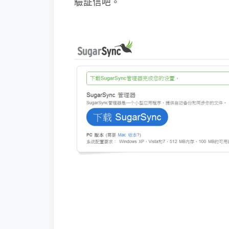
驗証信吧。