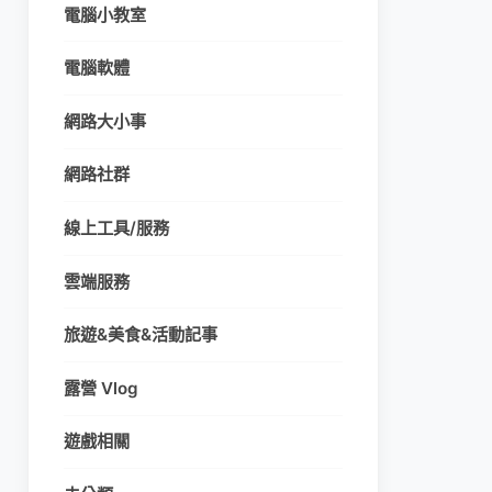
電腦小教室
電腦軟體
網路大小事
網路社群
線上工具/服務
雲端服務
旅遊&美食&活動記事
露營 Vlog
遊戲相關