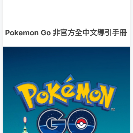
Pokemon Go 非官方全中文導引手冊