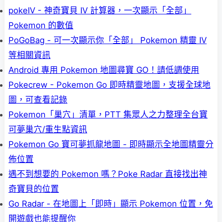
pokeIV - 神奇寶貝 IV 計算器，一次顯示「全部」
Pokemon 的數值
PoGoBag - 可一次顯示你「全部」 Pokemon 精靈 IV
等相關資訊
Android 專用 Pokemon 地圖尋寶 GO！請低調使用
Pokecrew - Pokemon Go 即時精靈地圖，支援全球地
圖，可查看記錄
Pokemon「巢穴」清單，PTT 集眾人之力整理全台寶
可夢巢穴/重生點資訊
Pokemon Go 寶可夢抓龍地圖 - 即時顯示全地圖精靈分
佈位置
遇不到想要的 Pokemon 嗎？Poke Radar 直接找出神
奇寶貝的位置
Go Radar - 在地圖上「即時」顯示 Pokemon 位置，免
開遊戲也能提醒你