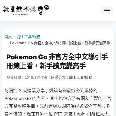
首頁
›
線上工具/服務
›
Pokemon Go 非官方全中文導引手冊線上看，新手讀完變高手
Pokemon Go 非官方全中文導引手
冊線上看，新手讀完變高手
發佈日期：2016/8/7
作者：
阿湯
分類：
線上工具/服務
阿湯這 2 天連續分享了幾篇有關最近夯到爆掉的
Pokemon Go 的內容，其中也包含了有網友自製的非官
方完整攻略手冊，先前有網友跟阿湯說遊戲介面有很多
看不懂的，現在有另一位 PTT 網友 hdpig 和幾位大大