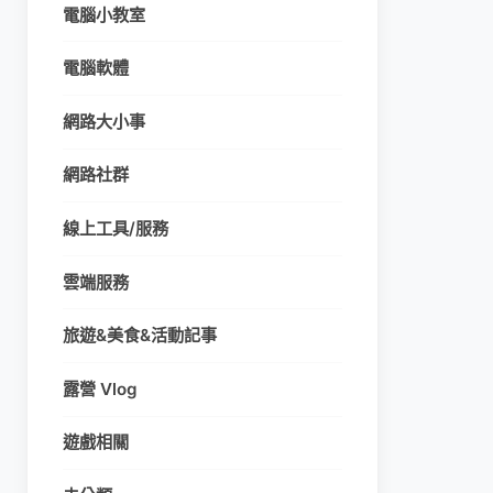
電腦小教室
電腦軟體
網路大小事
網路社群
線上工具/服務
雲端服務
旅遊&美食&活動記事
露營 Vlog
遊戲相關