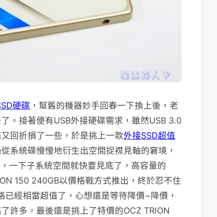
 SSD硬碟
，幫舊的機器妙手回春一下換上後，老
。接著便有USB外接硬碟需求，雖然USB 3.0
碟又回折損了一些，於是挑上一款
外接SSD超值
過從系統碟慢慢地衍生出空間捉襟見軸的窘境，
具，一下子系統空間就快要見底了，高容量的
ON 150 240GB以價格戰方式推出，終於忍不住
格已經相當超值了，心想還是等待降價~降價，
許多，最後還是挑上了特價的OCZ TRION