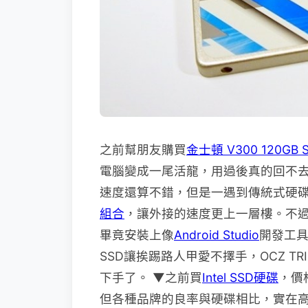
之前幫朋友購買
金士頓 V300 120GB
電腦變成一尾活龍，用過後真的回不去了
速度還算不錯，但是一遇到傳統式硬
組合
，讓外接的速度更上一層樓。不
畢竟安裝上像
Android Studio
開發工
SSD讓挨踢路人甲愛不擇手，OCZ TRI
下手了。 ▼之前買
Intel SSD硬碟
，價
但各種品牌的良率與硬碟相比，實在高了