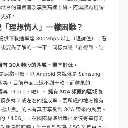
基地台的建置普及享受高速上網，阿湯認為現階
的更好。
找
「
理想情人
」
一樣困難
？
提供下載速率達 300Mbps 以上（理論值），看
背後要先了解的一件事，同樣就是「看得到、吃
+ 擁有 3CA 頻段的區域 = 機率好低。
屈指可數，以 Android 來說像是 Samsung
 3CA 版等，目前市面上還不到十款，而蘋果的
 iPhone 7 吧）。
擁有 3CA 頻段的區域
如
台頂多就 7 成左右的達成率，要所處的地方擁有
極少數」的人有真正享受到 3CA 帶來的爽度。
的「4.5G」，在國際標準組織裡是沒有這樣的
 網路的範疇，千萬別誤認為 4.5G 又是更上一