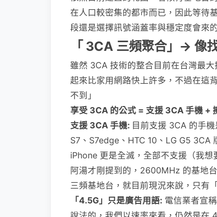
在人口較密集的都市而已，因此等待
段還是選擇訊號涵蓋率與穩定度會來
「
3CA
三頻聚合
」→
像
雖然 3CA 技術的整合目前在台灣最大
起來比家用網路快上許多，不過在這
不到」
享受 3CA 的公式 = 支援 3CA 手機 
支援 3CA 手機
:
目前支援 3CA 的手機是
S7、S7edge、HTC 10、LG G5
iPhone 更是全滅，全部不支援（我想要等
阿湯才剛提到的，2600MHz 的基地
三頻基地台，就目前現況來說，只有「
「4.5G」只是廣告用語:
電信業者宣稱
說法的，我們以速率來看，仍然是在 4G