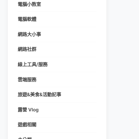
電腦小教室
電腦軟體
網路大小事
網路社群
線上工具/服務
雲端服務
旅遊&美食&活動記事
露營 Vlog
遊戲相關