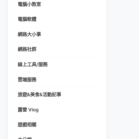
電腦小教室
電腦軟體
網路大小事
網路社群
線上工具/服務
雲端服務
旅遊&美食&活動記事
露營 Vlog
遊戲相關