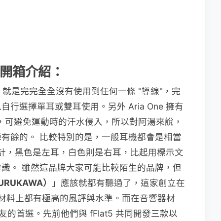
牙耳機開箱介紹：
大的特點，就是完完全全沒有使用到任何一條 "導線"，完
選擇單耳或雙耳使用。另外 Aria One 擁有
級，可避免運動時的汗水侵入，所以對阿湯來說，
有餘的。 比較特別的是，一般耳機都會是相當
一白設計，黑色是左耳，白色則是右耳，比起用標示文
識。 雖然這品牌大家可能比較陌生的品牌，但
RUKAWA）
」應該就都有聽過了，這家創立在
品與材料上都有極高的風評與水準。而在音響器材
友的首選。先前他們與 fFlat5 共同開發三款以