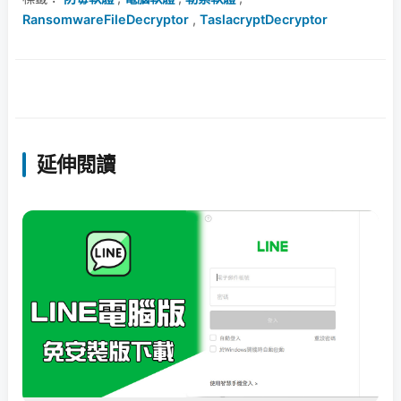
RansomwareFileDecryptor
,
TaslacryptDecryptor
延伸閱讀