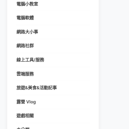
電腦小教室
電腦軟體
網路大小事
網路社群
線上工具/服務
雲端服務
旅遊&美食&活動記事
露營 Vlog
遊戲相關