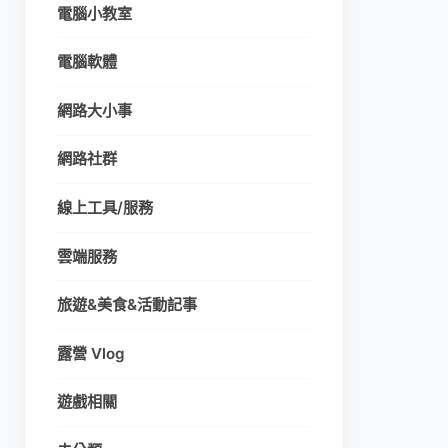
電腦小教室
電腦軟體
網路大小事
網路社群
線上工具/服務
雲端服務
旅遊&美食&活動記事
露營 Vlog
遊戲相關