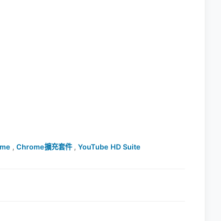
ome
,
Chrome擴充套件
,
YouTube HD Suite