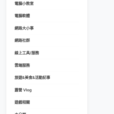
電腦小教室
電腦軟體
網路大小事
網路社群
線上工具/服務
雲端服務
旅遊&美食&活動記事
露營 Vlog
遊戲相關