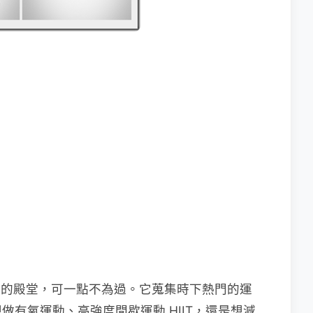
聖的殿堂，可一點不為過。它蒐集時下熱門的運
有氧運動、高強度間歇運動 HIIT，還是想減