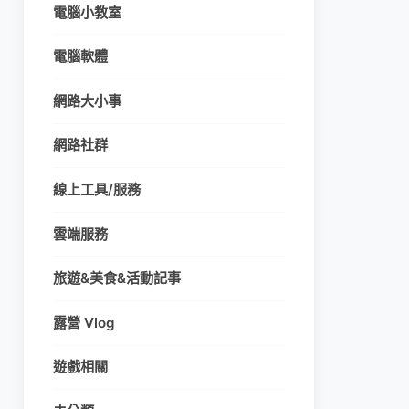
電腦小教室
電腦軟體
網路大小事
網路社群
線上工具/服務
雲端服務
旅遊&美食&活動記事
露營 Vlog
遊戲相關