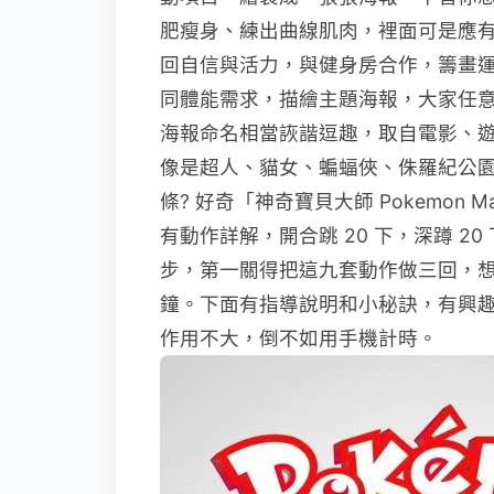
肥瘦身、練出曲線肌肉，裡面可是應有盡有
回自信與活力，與健身房合作，籌畫
同體能需求，描繪主題海報，大家任
海報命名相當詼諧逗趣，取自電影、
像是超人、貓女、蝙蝠俠、侏羅紀公
條? 好奇「神奇寶貝大師 Pokemon M
有動作詳解，開合跳 20 下，深蹲 20
步，第一關得把這九套動作做三回，想
鐘。下面有指導說明和小秘訣，有興
作用不大，倒不如用手機計時。