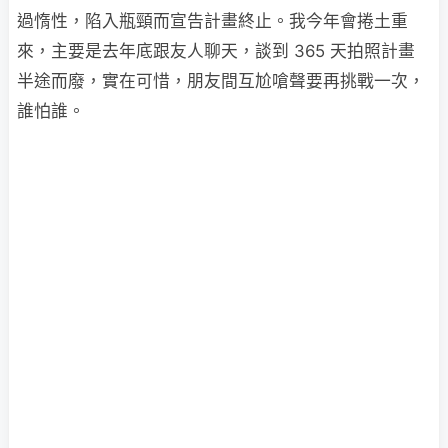
過惰性，陷入瓶頸而宣告計畫終止。我今年會捲土重
來，主要是去年底跟友人聊天，談到 365 天拍照計畫
半途而廢，實在可惜，朋友間互尬嗆聲要再挑戰一次，
誰怕誰。