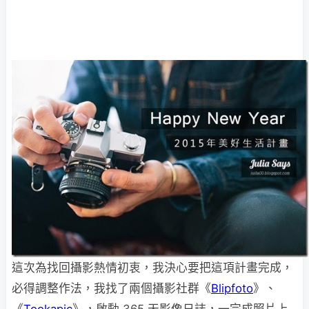
這次為找回攝影熱情初衷，我決心要把這項計畫完成，
必得調整作法，我找了兩個攝影社群《
Blipfoto
》、
《
Tookapic
》，啟動 365 天影像日誌，一完成照片上