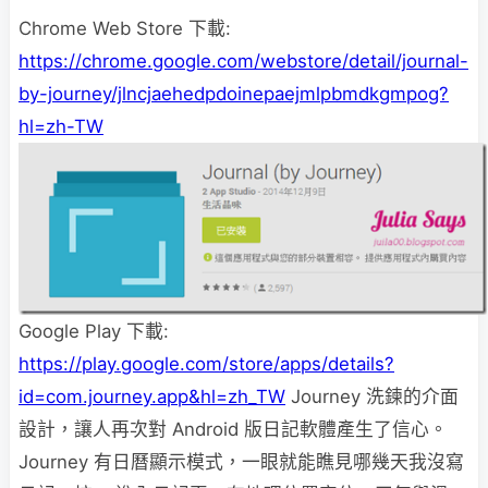
Chrome Web Store 下載:
https://chrome.google.com/webstore/detail/journal-
by-journey/jlncjaehedpdoinepaejmlpbmdkgmpog?
hl=zh-TW
Google Play 下載:
https://play.google.com/store/apps/details?
id=com.journey.app&hl=zh_TW
Journey 洗鍊的介面
設計，讓人再次對 Android 版日記軟體產生了信心。
Journey 有日曆顯示模式，一眼就能瞧見哪幾天我沒寫