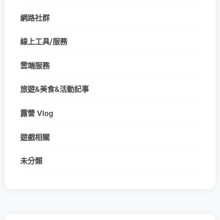
網路社群
線上工具/服務
雲端服務
旅遊&美食&活動記事
露營 Vlog
遊戲相關
未分類