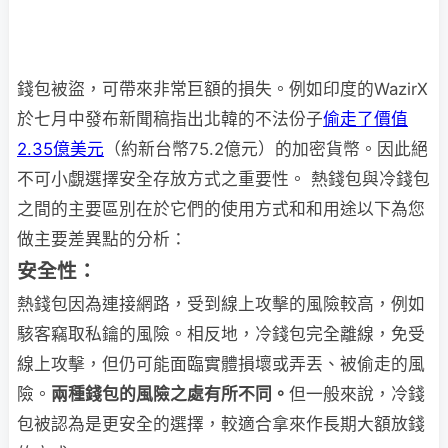
錢包被盜，可帶來非常巨額的損失。例如印度的WazirX
於七月中發布新聞稿指出北韓的不法份子
偷走了價值
2.35億美元
（約新台幣75.2億元）的加密貨幣。因此絕
不可小覷選擇安全存放方式之重要性。 熱錢包與冷錢包
之間的主要區別在於它們的使用方式和和用途以下為您
做主要差異點的分析：
安全性：
熱錢包因為連接網路，受到線上攻擊的風險較高，例如
駭客竊取私鑰的風險。相反地，冷錢包完全離線，免受
線上攻擊，但仍可能面臨實體損壞或弄丟、被偷走的風
險。
兩種錢包的風險之處有所不同。
但一般來說，冷錢
包被認為是更安全的選擇，較適合拿來作長期大額放錢