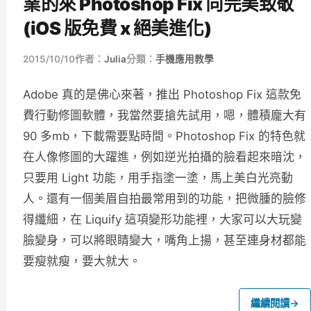
業的來 Photoshop Fix 向完美致敬
(iOS 版免費 x 絕美進化)
2015/10/10
作者：
Julia
分類：
手機應用教學
Adobe 真的是佛心來著，推出 Photoshop Fix 這款免
費行動修圖軟體，我當然要搶先試用，嗯，體積龐大有
90 多mb，下載需要點時間。Photoshop Fix 的特色就
在人像修圖的大躍進，例如逆光拍攝的臉看起來暗沈，
只要用 Light 功能，用手指塗一塗，馬上美白光亮動
人。還有一個美眉自拍最常用到的功能，把微腫的臉修
得纖細，在 Liquify 這項變形功能裡，大家可以大玩變
臉變身，可以將眼睛變大，嘴角上揚，甚至連身材都能
要瘦就瘦，要大就大。
繼續閱讀
→