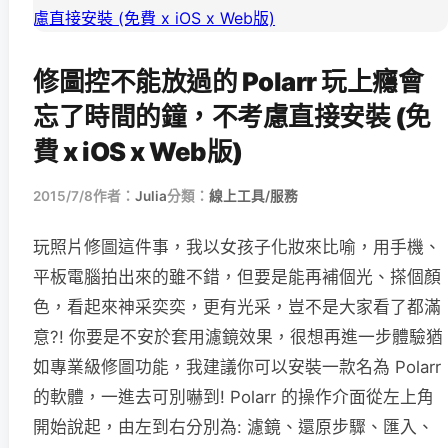
修圖控不能放過的 Polarr 玩上癮會
忘了時間的鐘，不考慮直接安裝 (免
費 x iOS x Web版)
2015/7/8
作者：
Julia
分類：
線上工具/服務
玩照片修圖這件事，我以女孩子化妝來比喻，用手機、
平板電腦拍出來的雖不錯，但要是能再補個光、搽個顏
色，看起來神采奕奕，更有光采，豈不是大家看了都滿
意?! 你要是不安於套用濾鏡效果，很想再進一步體驗猶
如專業級修圖功能，我建議你可以安裝一款名為 Polarr
的軟體，一進去可別嚇到! Polarr 的操作介面從左上角
開始說起，由左到右分別為: 濾鏡、還原步驟、匯入、