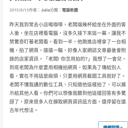
2015/9/13
作者：
Julia
分類：
電腦軟體
昨天我到常去小店喝咖啡，老闆端幾杯給坐在外面的客
人後，坐在店裡看電腦，沒多久接下來這一幕，讓我不
禁驚奇盯著老闆看。看到一半，他跑進店裡拿了一台相
機，拍了網頁，遠遠一瞄，好像人家網誌文章最後會附
錄的店家資訊。「老闆! 你怎用拍的?」我想了一會兒，
到底老闆為什麼要用相機拍網頁，如果為了傳給別人
看，實在不用這麼麻煩，只要用網頁截圖工具就好了。
老闆不懂我講的數位工具，只知道他這樣拍了，可以展
示給其他人看。你們可以想像我聽到他這樣回答有多驚
訝了，原來很多人在擷取網頁資訊這方面，還停留在遠
古年代想法。
繼續閱讀
→