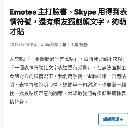
Emotes 主打臉書、Skype 用得到表
情符號，還有網友獨創顏文字，夠萌
才貼
2015/6/25
作者：
Julia
分類：
線上工具/服務
人常說:「一張圖勝過千言萬語」，這時我要跳出來說:
「一個表情符號比文字表達更有感覺」，在無法面對面
看到對方的臉情況下，我們用手機、電腦通訊，常用貼
圖、表情符號說明心情，連簡單一句謝謝，也要翻一翻
找一找最貼切示意的圖案，就知道我們有多仰賴這種表
情替身。
繼續閱讀
→