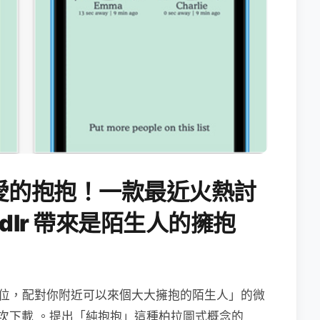
愛的抱抱！一款最近火熱討
Cuddlr 帶來是陌生人的擁抱
 定位，配對你附近可以來個大大擁抱的陌生人」的微
5萬次下載 。提出「純抱抱」這種柏拉圖式概念的