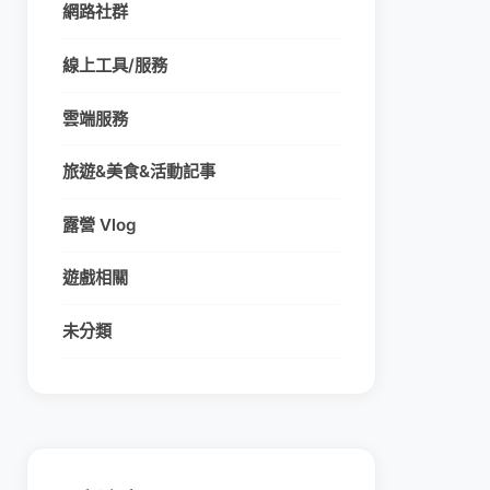
網路社群
線上工具/服務
雲端服務
旅遊&美食&活動記事
露營 Vlog
遊戲相關
未分類