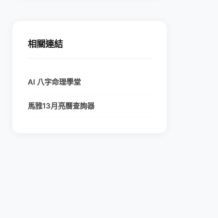
相關連結
AI 八字命理學堂
馬雅13月亮曆查詢器