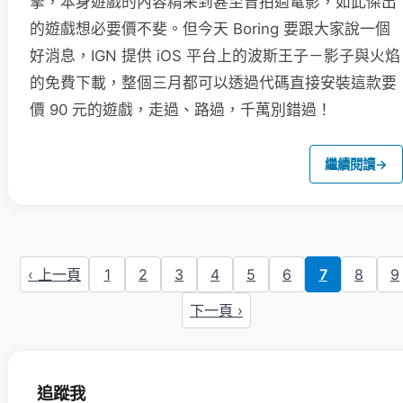
擎，本身遊戲的內容精采到甚至曾拍過電影，如此傑出
的遊戲想必要價不斐。但今天 Boring 要跟大家說一個
好消息，IGN 提供 iOS 平台上的波斯王子－影子與火焰
的免費下載，整個三月都可以透過代碼直接安裝這款要
價 90 元的遊戲，走過、路過，千萬別錯過！
繼續閱讀
→
‹ 上一頁
1
2
3
4
5
6
7
8
9
下一頁 ›
追蹤我