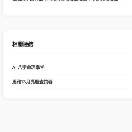
相關連結
AI 八字命理學堂
馬雅13月亮曆查詢器