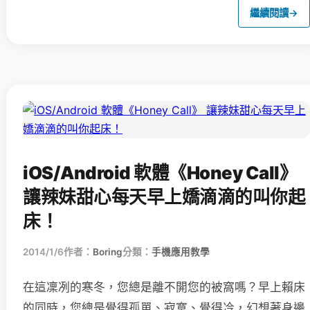
繼續閱讀
→
iOS/Android 軟體《Honey Call》
讓辣妹甜心每天早上嬌滴滴的叫你起
床！
2014/1/6
作者：
Boring
分類：
手機應用教學
在這凜冽的寒冬，您總是離不開您的被窩嗎？早上賴床
的同時，您總是覺得孤單、寂寞、覺得冷，幻想著身邊