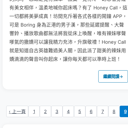
有美女相伴，溫柔地喊你起床嗎？有了 Honey Call，這
一切都將美夢成真！坊間充斥著各式各樣的鬧鐘 APP，
可是 Boring 身為正港的男子漢，那些延遲提醒、大聲
響鈴、播放歌曲都無法將我從床上喚醒，唯有辣妹嗲聲
嗲氣的撒嬌可以讓我精力充沛，升旗敬禮！Honey Call
就是知道自古英雄難過美人關，因此派了甜美的辣妹用
嬌滴滴的聲音叫你起床，讓你每天都可以準時上班！
繼續閱讀
→
‹ 上一頁
1
2
3
4
5
6
7
8
9