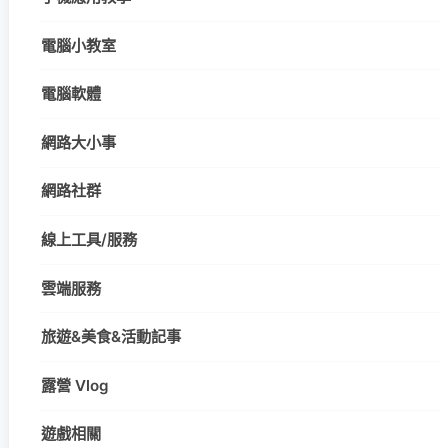
電腦小教室
電腦軟體
網路大小事
網路社群
線上工具/服務
雲端服務
旅遊&美食&活動記事
露營 Vlog
遊戲相關