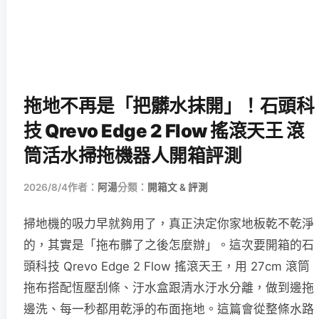
拖地不再是「把髒水抹開」！石頭科
技 Qrevo Edge 2 Flow 搖滾天王 滾
筒活水掃拖機器人開箱評測
2026/8/4
作者：
阿湯
分類：
開箱文 & 評測
掃地機的吸力早就夠用了，真正決定你家地板乾不乾淨
的，其實是「拖布髒了之後怎麼辦」。這次要開箱的石
頭科技 Qrevo Edge 2 Flow 搖滾天王，用 27cm 滾筒
拖布搭配恆壓刮條、汙水盒跟清水汙水分離，做到邊拖
邊洗、每一秒都用乾淨的布面拖地。這篇會從整條水路