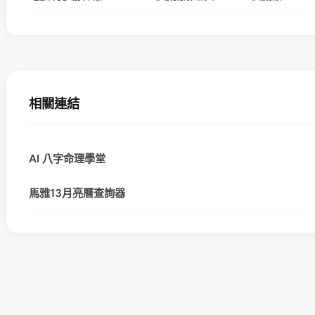
相關連結
AI 八字命理學堂
馬雅13月亮曆查詢器