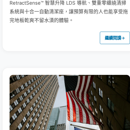
RetractSense™ 智慧升降 LDS 導航、雙重零纏繞清掃
系統與十合一自動清潔座，讓預算有限的人也能享受拖
完地板乾爽不留水漬的體驗。
繼續閱讀
→