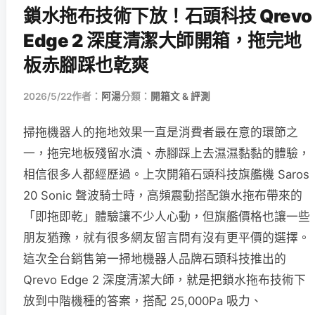
鎖水拖布技術下放！石頭科技 Qrevo
Edge 2 深度清潔大師開箱，拖完地
板赤腳踩也乾爽
2026/5/22
作者：
阿湯
分類：
開箱文 & 評測
掃拖機器人的拖地效果一直是消費者最在意的環節之
一，拖完地板殘留水漬、赤腳踩上去濕濕黏黏的體驗，
相信很多人都經歷過。上次開箱石頭科技旗艦機 Saros
20 Sonic 聲波騎士時，高頻震動搭配鎖水拖布帶來的
「即拖即乾」體驗讓不少人心動，但旗艦價格也讓一些
朋友猶豫，就有很多網友留言問有沒有更平價的選擇。
這次全台銷售第一掃地機器人品牌石頭科技推出的
Qrevo Edge 2 深度清潔大師，就是把鎖水拖布技術下
放到中階機種的答案，搭配 25,000Pa 吸力、