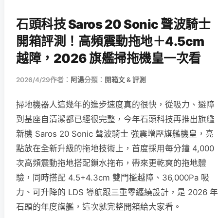
石頭科技 Saros 20 Sonic 聲波騎士
開箱評測！高頻震動拖地＋4.5cm
越障，2026 旗艦掃拖機皇一次看
2026/4/29
作者：
阿湯
分類：
開箱文 & 評測
掃地機器人這幾年的進步速度真的很快，從吸力、避障
到基座自清潔都已經很完整，今年石頭科技再推出旗艦
新機 Saros 20 Sonic 聲波騎士 強震增壓旗艦機皇，亮
點放在全新升級的拖地技術上，首度採用每分鐘 4,000
次高頻震動拖地搭配鎖水拖布，帶來更乾爽的拖地體
驗，同時搭配 4.5+4.3cm 雙門檻越障、36,000Pa 吸
力、可升降的 LDS 導航跟三重零纏繞設計，是 2026 年
石頭的年度旗艦，這次就完整開箱給大家看。