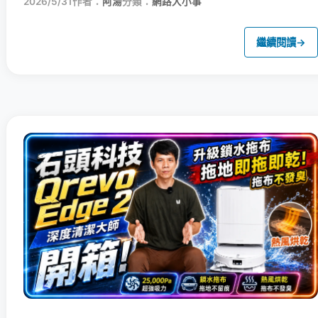
2026/5/31
作者：
阿湯
分類：
網路大小事
繼續閱讀
→