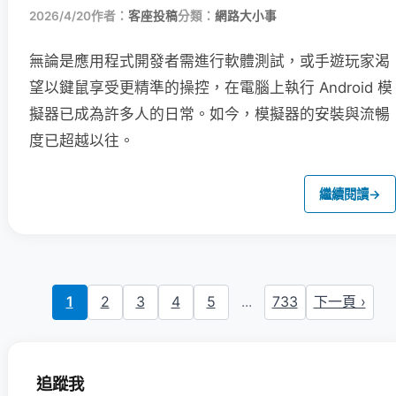
2026/4/20
作者：
客座投稿
分類：
網路大小事
無論是應用程式開發者需進行軟體測試，或手遊玩家渴
望以鍵鼠享受更精準的操控，在電腦上執行 Android 模
擬器已成為許多人的日常。如今，模擬器的安裝與流暢
度已超越以往。
繼續閱讀
→
1
2
3
4
5
...
733
下一頁 ›
追蹤我