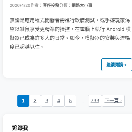
2026/4/20
作者：
客座投稿
分類：
網路大小事
無論是應用程式開發者需進行軟體測試，或手遊玩家渴
望以鍵鼠享受更精準的操控，在電腦上執行 Android 模
擬器已成為許多人的日常。如今，模擬器的安裝與流暢
度已超越以往。
繼續閱讀
→
1
2
3
4
5
...
733
下一頁 ›
追蹤我