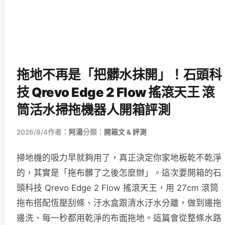
拖地不再是「把髒水抹開」！石頭科
技 Qrevo Edge 2 Flow 搖滾天王 滾
筒活水掃拖機器人開箱評測
2026/8/4
作者：
阿湯
分類：
開箱文 & 評測
掃地機的吸力早就夠用了，真正決定你家地板乾不乾淨
的，其實是「拖布髒了之後怎麼辦」。這次要開箱的石
頭科技 Qrevo Edge 2 Flow 搖滾天王，用 27cm 滾筒
拖布搭配恆壓刮條、汙水盒跟清水汙水分離，做到邊拖
邊洗、每一秒都用乾淨的布面拖地。這篇會從整條水路