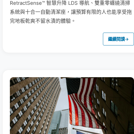
RetractSense™ 智慧升降 LDS 導航、雙重零纏繞清掃
系統與十合一自動清潔座，讓預算有限的人也能享受拖
完地板乾爽不留水漬的體驗。
繼續閱讀
→