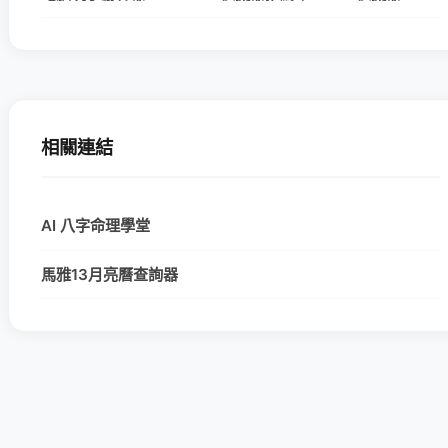
相關連結
AI 八字命理學堂
馬雅13月亮曆查詢器