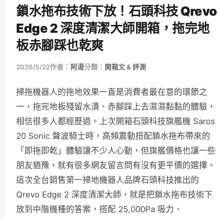
鎖水拖布技術下放！石頭科技 Qrevo
Edge 2 深度清潔大師開箱，拖完地
板赤腳踩也乾爽
2026/5/22
作者：
阿湯
分類：
開箱文 & 評測
掃拖機器人的拖地效果一直是消費者最在意的環節之
一，拖完地板殘留水漬、赤腳踩上去濕濕黏黏的體驗，
相信很多人都經歷過。上次開箱石頭科技旗艦機 Saros
20 Sonic 聲波騎士時，高頻震動搭配鎖水拖布帶來的
「即拖即乾」體驗讓不少人心動，但旗艦價格也讓一些
朋友猶豫，就有很多網友留言問有沒有更平價的選擇。
這次全台銷售第一掃地機器人品牌石頭科技推出的
Qrevo Edge 2 深度清潔大師，就是把鎖水拖布技術下
放到中階機種的答案，搭配 25,000Pa 吸力、