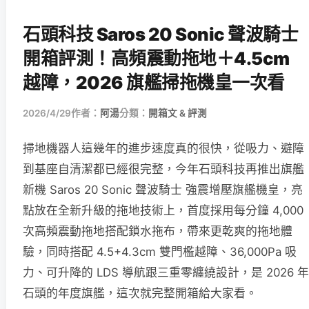
石頭科技 Saros 20 Sonic 聲波騎士
開箱評測！高頻震動拖地＋4.5cm
越障，2026 旗艦掃拖機皇一次看
2026/4/29
作者：
阿湯
分類：
開箱文 & 評測
掃地機器人這幾年的進步速度真的很快，從吸力、避障
到基座自清潔都已經很完整，今年石頭科技再推出旗艦
新機 Saros 20 Sonic 聲波騎士 強震增壓旗艦機皇，亮
點放在全新升級的拖地技術上，首度採用每分鐘 4,000
次高頻震動拖地搭配鎖水拖布，帶來更乾爽的拖地體
驗，同時搭配 4.5+4.3cm 雙門檻越障、36,000Pa 吸
力、可升降的 LDS 導航跟三重零纏繞設計，是 2026 年
石頭的年度旗艦，這次就完整開箱給大家看。