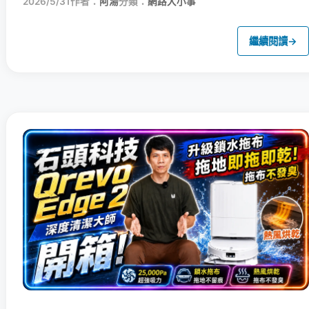
2026/5/31
作者：
阿湯
分類：
網路大小事
繼續閱讀
→