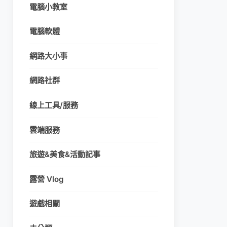
電腦小教室
電腦軟體
網路大小事
網路社群
線上工具/服務
雲端服務
旅遊&美食&活動記事
露營 Vlog
遊戲相關